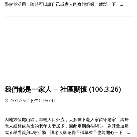
學會並活用，隨時可以讓自己或家人的身體舒緩、放鬆一下！...
我們都是一家人 ─ 社區關懷 (106.3.26)
2017/6/2 下午 04:50:47
因地方位處山區，年輕人口外流，大多剩下老人家留守老家，獨居
老人或相依為命的老年夫妻居多，因此定期前往關心、為其量血壓
或者舉辦義剪...等活動，讓老人家感覺不孤單並且也能開心一下！...