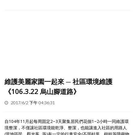
維護美麗家園一起來 ─ 社區環境維護
《106.3.22 烏山腳道路》
2017/6/2 下午 04:36:31
自104年11月起每周固定2~3天聚集居民們花個1~2小時一同維護環
境整潔，不僅讓社區環境能乾淨、整潔，也能讓進入社區的用路人
(當地區民、觀光客...等)有一定的行車安全(不因枯葉、樹枝等障礙物