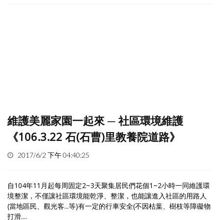
維護美麗家園一起來 ─ 社區環境維護
《106.3.22 石(石曹)里教養院道路》
2017/6/2 下午 04:40:25
自104年11月起每周固定2~3天聚集居民們花個1~2小時一同維護環
境整潔，不僅讓社區環境能乾淨、整潔，也能讓進入社區的用路人
(當地區民、觀光客...等)有一定的行車安全(不因枯葉、樹枝等障礙物
打滑....