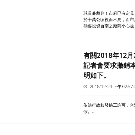
球員兼裁判！市府已有定見
於十萬公頃視而不見，而市
勸要投資台南之廠商小心被坑殺
有關2018年1
記者會要求撤銷
明如下。
2018/12/24 下午 02:57:
依法行政核發施工許可，合
假。...