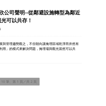
歐欣公司聲明--從鄰避設施轉型為鄰近
觀光可以共存！
4
展與管理趨勢觀之，不但朝向讓掩埋區域乾淨而井然有
利用」的模式來解決問題，掩埋場與觀光當然可以共
 10 筆、第 1 頁／共 2 頁