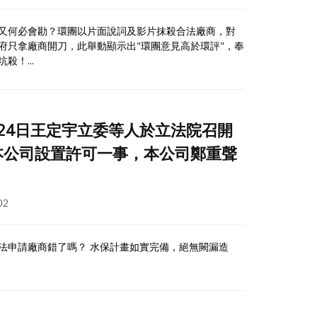
又何必會勘？環團以片面說詞及影片抹殺合法廠商，對
府只拿廠商開刀，此舉動顯示出"環團意見高於環評"，奉
！...
2月24日王定宇立委等人於立法院召開
本公司設置許可一事，本公司鄭重聲
02
法申請廠商錯了嗎？ 水保計畫如實完備，絕無闕漏造