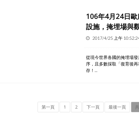
106年4月24日
設施，掩埋場與
2017/4/25 上午 10:52:2
從現今世界各國的掩埋場發
序，且多數採取「復育後再
存！...
第一頁
1
2
下一頁
最後一頁
共