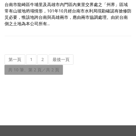
台南市龍崎區牛埔里及高雄市內門區內東里交界處之「州界」區域
常有山坡地坍塌情形，101年10月經台南市水利局現勘確認有搶修防
災必要，惟該地跨台南與高雄兩市，應由兩市協調處理。由於台南
側之土地為本公司所有...
第一頁
1
2
最後一頁
共 10 筆、第 2 頁／共 2 頁