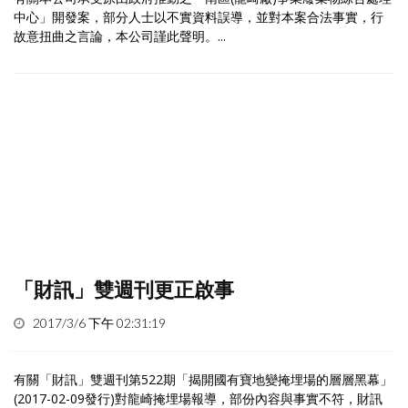
中心」開發案，部分人士以不實資料誤導，並對本案合法事實，行
故意扭曲之言論，本公司謹此聲明。...
「財訊」雙週刊更正啟事
2017/3/6 下午 02:31:19
有關「財訊」雙週刊第522期「揭開國有寶地變掩埋場的層層黑幕」
(2017-02-09發行)對龍崎掩埋場報導，部份內容與事實不符，財訊