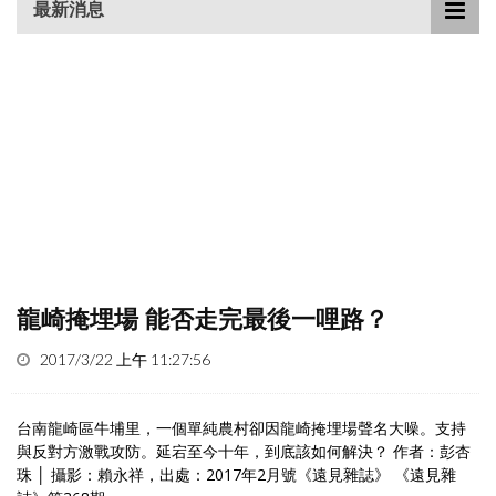
最新消息
龍崎掩埋場 能否走完最後一哩路？
2017/3/22 上午 11:27:56
台南龍崎區牛埔里，一個單純農村卻因龍崎掩埋場聲名大噪。支持
與反對方激戰攻防。延宕至今十年，到底該如何解決？ 作者：彭杏
珠 │ 攝影：賴永祥，出處：2017年2月號《遠見雜誌》 《遠見雜